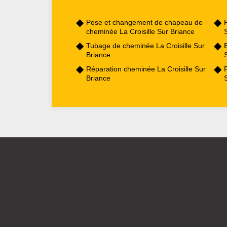
Pose et changement de chapeau de
cheminée La Croisille Sur Briance
Tubage de cheminée La Croisille Sur
E
Briance
Réparation cheminée La Croisille Sur
Briance