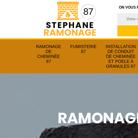
ON VOUS 
RAMONAGE
FUMISTERIE
INSTALLATION
DE
87
DE CONDUIT
CHEMINÉE
DE CHEMINÉE
87
ET POELE À
GRANULES 87