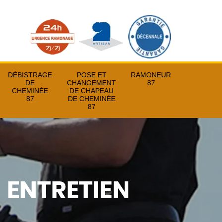
DÉBISTRAGE
POSE ET
RAMONEUR
DE
CHANGEMENT
87
CHEMINÉE
DE CHAPEAU
87
DE CHEMINÉE
87