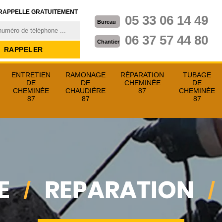
RAPPELLE GRATUITEMENT
05 33 06 14 49
Bureau
06 37 57 44 80
Chantier
ENTRETIEN
RAMONAGE
RÉPARATION
TUBAGE
DE
DE
CHEMINÉE
DE
CHEMINÉE
CHAUDIÈRE
87
CHEMINÉE
87
87
87