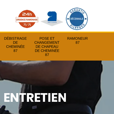
DÉBISTRAGE
POSE ET
RAMONEUR
DE
CHANGEMENT
87
CHEMINÉE
DE CHAPEAU
87
DE CHEMINÉE
87