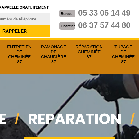
RAPPELLE GRATUITEMENT
05 33 06 14 49
Bureau
06 37 57 44 80
Chantier
ENTRETIEN
RAMONAGE
RÉPARATION
TUBAGE
DE
DE
CHEMINÉE
DE
CHEMINÉE
CHAUDIÈRE
87
CHEMINÉE
87
87
87