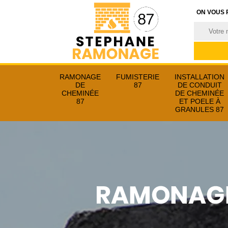
ON VOUS 
RAMONAGE
FUMISTERIE
INSTALLATION
DE
87
DE CONDUIT
CHEMINÉE
DE CHEMINÉE
87
ET POELE À
GRANULES 87