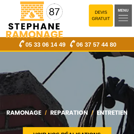
MENU
DEVIS
GRATUIT
05 33 06 14 49
06 37 57 44 80