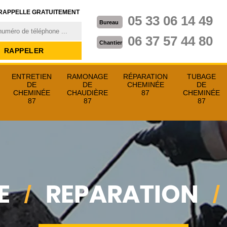
RAPPELLE GRATUITEMENT
05 33 06 14 49
Bureau
06 37 57 44 80
Chantier
ENTRETIEN
RAMONAGE
RÉPARATION
TUBAGE
DE
DE
CHEMINÉE
DE
CHEMINÉE
CHAUDIÈRE
87
CHEMINÉE
87
87
87