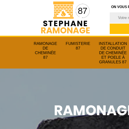
ON VOUS 
RAMONAGE
FUMISTERIE
INSTALLATION
DE
87
DE CONDUIT
CHEMINÉE
DE CHEMINÉE
87
ET POELE À
GRANULES 87