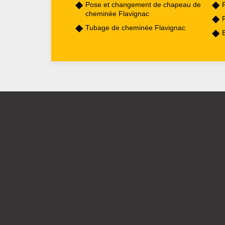
Pose et changement de chapeau de
cheminée Flavignac
Tubage de cheminée Flavignac