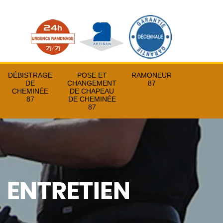
DÉBISTRAGE
POSE ET
RAMONEUR
DE
CHANGEMENT
87
CHEMINÉE
DE CHAPEAU
87
DE CHEMINÉE
87