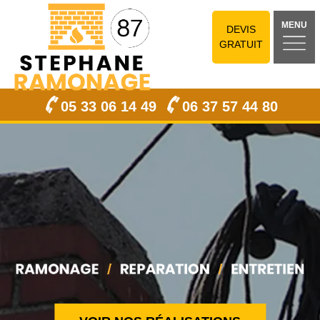
MENU
DEVIS
GRATUIT
05 33 06 14 49
06 37 57 44 80