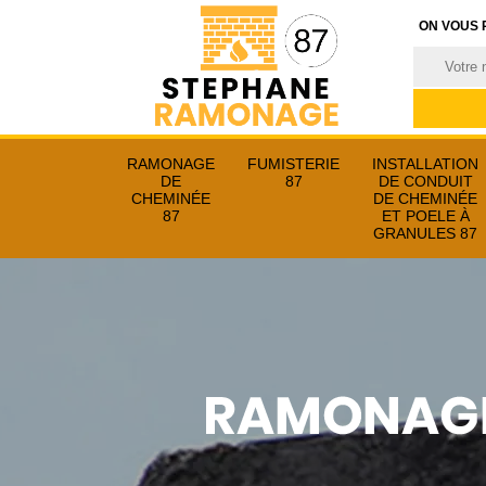
ON VOUS 
RAMONAGE
FUMISTERIE
INSTALLATION
DE
87
DE CONDUIT
CHEMINÉE
DE CHEMINÉE
87
ET POELE À
GRANULES 87