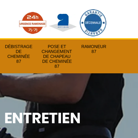
DÉBISTRAGE
POSE ET
RAMONEUR
DE
CHANGEMENT
87
CHEMINÉE
DE CHAPEAU
87
DE CHEMINÉE
87