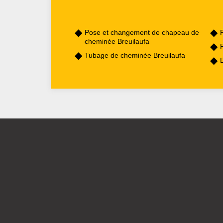
Pose et changement de chapeau de
cheminée Breuilaufa
Tubage de cheminée Breuilaufa