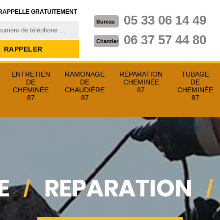
RAPPELLE GRATUITEMENT
05 33 06 14 49
Bureau
06 37 57 44 80
Chantier
ENTRETIEN
RAMONAGE
RÉPARATION
TUBAGE
DE
DE
CHEMINÉE
DE
CHEMINÉE
CHAUDIÈRE
87
CHEMINÉE
87
87
87