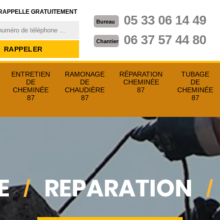
RAPPELLE GRATUITEMENT
05 33 06 14 49
Bureau
06 37 57 44 80
Chantier
ENTRETIEN
RAMONAGE
RÉPARATION
TUBAGE
DE
DE
CHEMINÉE
DE
CHEMINÉE
CHAUDIÈRE
87
CHEMINÉE
87
87
87