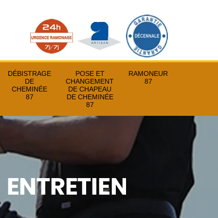
DÉBISTRAGE
POSE ET
RAMONEUR
DE
CHANGEMENT
87
CHEMINÉE
DE CHAPEAU
87
DE CHEMINÉE
87