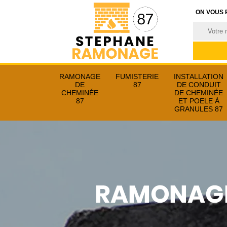
ON VOUS 
RAMONAGE
FUMISTERIE
INSTALLATION
DE
87
DE CONDUIT
CHEMINÉE
DE CHEMINÉE
87
ET POELE À
GRANULES 87