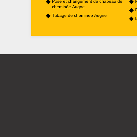
Pose et changement de chapeau de
cheminée Augne
Tubage de cheminée Augne