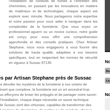
l'installation de conduits de fumée à l'entretien des
cheminées, en passant par les innovations en matière
de matériaux et de technologies, chaque aspect est
exploré avec minutie. Nous partageons notre expertise
et notre passion pour vous aider à naviguer dans les
complexités de la fumisterie. Que vous soyez un
professionnel aguerri ou un novice curieux, notre guide
est conçu pour vous offrir une compréhension
approfondie et des conseils pratiques. Chez Artisan
Stephane, nous nous engageons à vous fournir des
solutions de haute qualité, adaptées à vos besoins
spécifiques, tout en respectant les normes de sécurité
No
en vigueur à Sussac 87130.
Bu
lés par Artisan Stephane près de Sussac
Ch
 dévoiler les mystères de la fumisterie à nos voisins de
ant que complexe, la fumisterie est un art ancestral trop
No
efforçons de briser les préjugés et de partager notre savoir-
 l'installation, chaque étape nécessite un savoir technique
s de Sussac sont des virtuoses, capables de transformer des