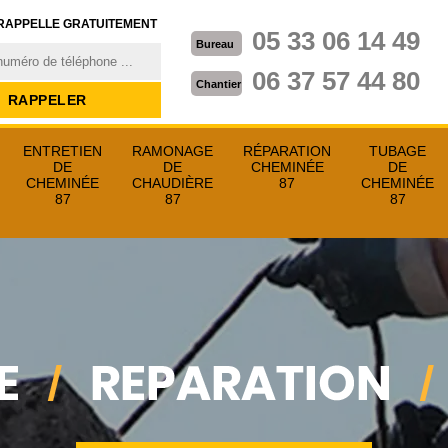
RAPPELLE GRATUITEMENT
05 33 06 14 49
Bureau
06 37 57 44 80
Chantier
ENTRETIEN
RAMONAGE
RÉPARATION
TUBAGE
DE
DE
CHEMINÉE
DE
CHEMINÉE
CHAUDIÈRE
87
CHEMINÉE
87
87
87