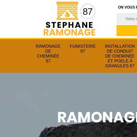
ON VOUS 
RAMONAGE
FUMISTERIE
INSTALLATION
DE
87
DE CONDUIT
CHEMINÉE
DE CHEMINÉE
87
ET POELE À
GRANULES 87