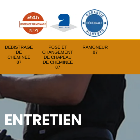
DÉBISTRAGE
POSE ET
RAMONEUR
DE
CHANGEMENT
87
CHEMINÉE
DE CHAPEAU
87
DE CHEMINÉE
87