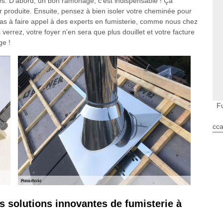
es. D'abord, un bon ramonage, c'est indispensable ! Ça
eur produite. Ensuite, pensez à bien isoler votre cheminée pour
z pas à faire appel à des experts en fumisterie, comme nous chez
errez, votre foyer n'en sera que plus douillet et votre facture
ge !
F
cca
s solutions innovantes de fumisterie à