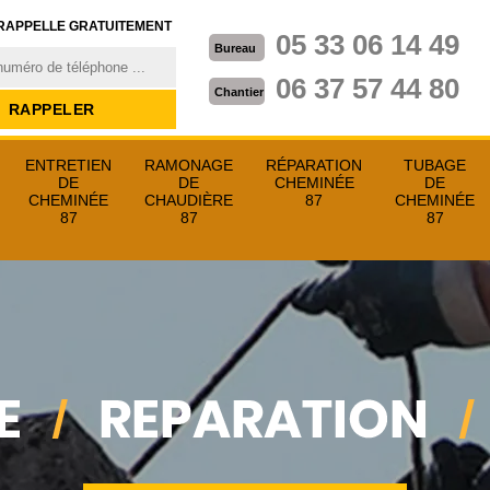
RAPPELLE GRATUITEMENT
05 33 06 14 49
Bureau
06 37 57 44 80
Chantier
ENTRETIEN
RAMONAGE
RÉPARATION
TUBAGE
DE
DE
CHEMINÉE
DE
CHEMINÉE
CHAUDIÈRE
87
CHEMINÉE
87
87
87