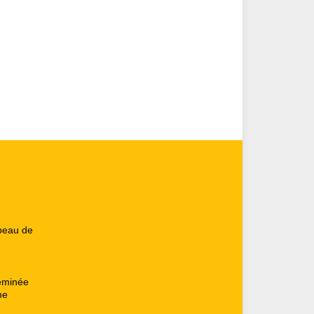
peau de
heminée
me