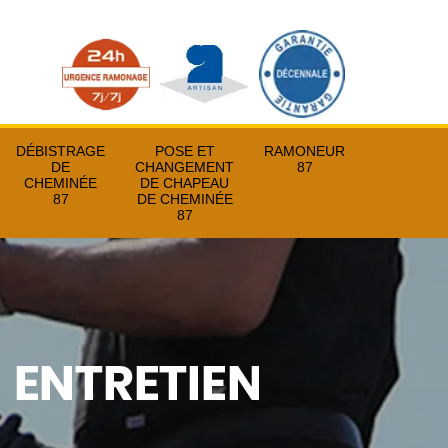
DÉBISTRAGE
POSE ET
RAMONEUR
DE
CHANGEMENT
87
CHEMINÉE
DE CHAPEAU
87
DE CHEMINÉE
87