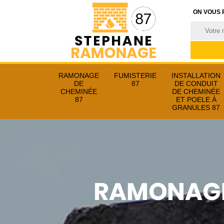
ON VOUS 
RAMONAGE
FUMISTERIE
INSTALLATION
DE
87
DE CONDUIT
CHEMINÉE
DE CHEMINÉE
87
ET POELE À
GRANULES 87