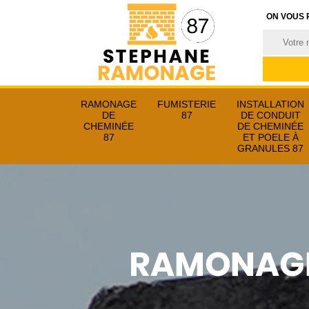
ON VOUS 
RAMONAGE
FUMISTERIE
INSTALLATION
DE
87
DE CONDUIT
CHEMINÉE
DE CHEMINÉE
87
ET POELE À
GRANULES 87