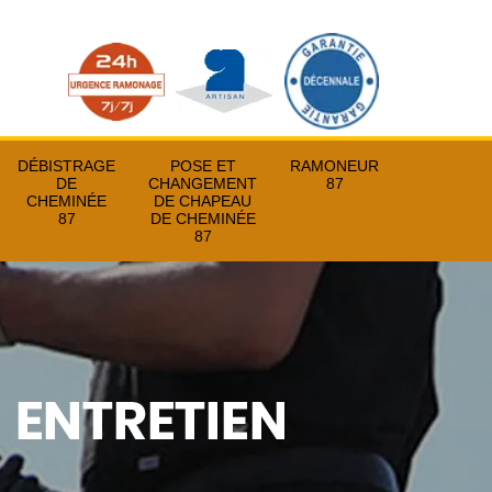
DÉBISTRAGE
POSE ET
RAMONEUR
DE
CHANGEMENT
87
CHEMINÉE
DE CHAPEAU
87
DE CHEMINÉE
87