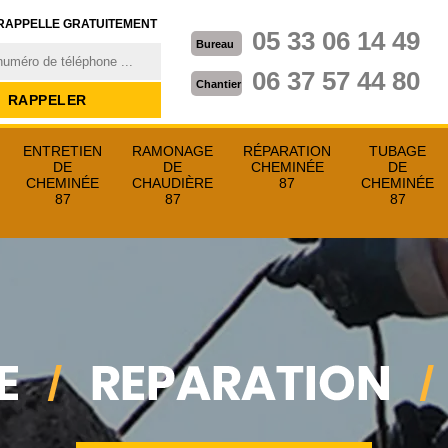
RAPPELLE GRATUITEMENT
05 33 06 14 49
Bureau
06 37 57 44 80
Chantier
ENTRETIEN
RAMONAGE
RÉPARATION
TUBAGE
DE
DE
CHEMINÉE
DE
CHEMINÉE
CHAUDIÈRE
87
CHEMINÉE
87
87
87