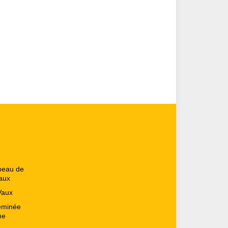
peau de
aux
Vaux
heminée
me