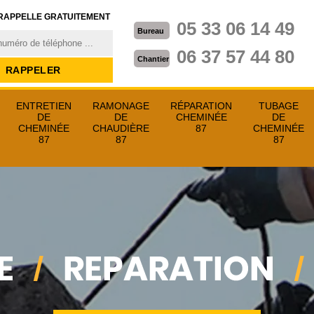
RAPPELLE GRATUITEMENT
05 33 06 14 49
Bureau
06 37 57 44 80
Chantier
ENTRETIEN
RAMONAGE
RÉPARATION
TUBAGE
DE
DE
CHEMINÉE
DE
CHEMINÉE
CHAUDIÈRE
87
CHEMINÉE
87
87
87