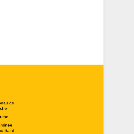
peau de
rche
erche
heminée
me Saint