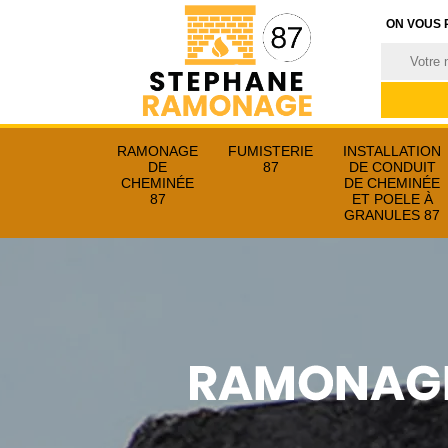
ON VOUS 
RAMONAGE
FUMISTERIE
INSTALLATION
DE
87
DE CONDUIT
CHEMINÉE
DE CHEMINÉE
87
ET POELE À
GRANULES 87