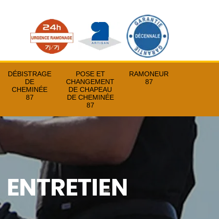
DÉBISTRAGE
POSE ET
RAMONEUR
DE
CHANGEMENT
87
CHEMINÉE
DE CHAPEAU
87
DE CHEMINÉE
87