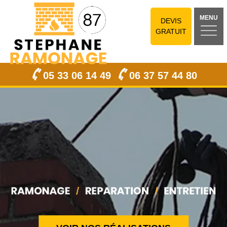
MENU
DEVIS
GRATUIT
05 33 06 14 49
06 37 57 44 80