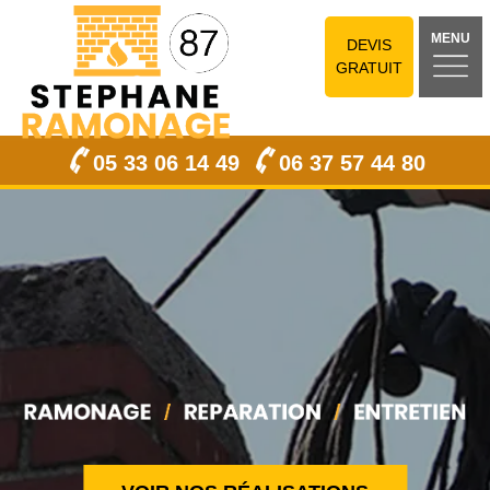
MENU
DEVIS
GRATUIT
05 33 06 14 49
06 37 57 44 80