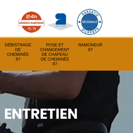
DÉBISTRAGE
POSE ET
RAMONEUR
DE
CHANGEMENT
87
CHEMINÉE
DE CHAPEAU
87
DE CHEMINÉE
87