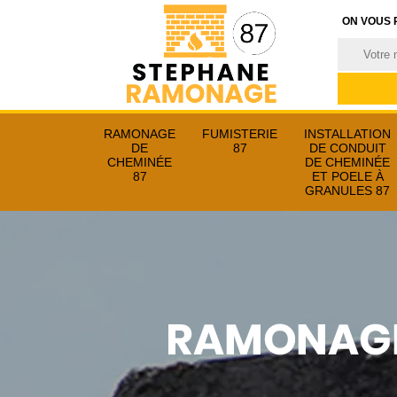
ON VOUS 
RAMONAGE
FUMISTERIE
INSTALLATION
DE
87
DE CONDUIT
CHEMINÉE
DE CHEMINÉE
87
ET POELE À
GRANULES 87