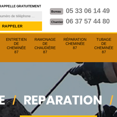
RAPPELLE GRATUITEMENT
05 33 06 14 49
Bureau
06 37 57 44 80
Chantier
ENTRETIEN
RAMONAGE
RÉPARATION
TUBAGE
DE
DE
CHEMINÉE
DE
CHEMINÉE
CHAUDIÈRE
87
CHEMINÉE
87
87
87