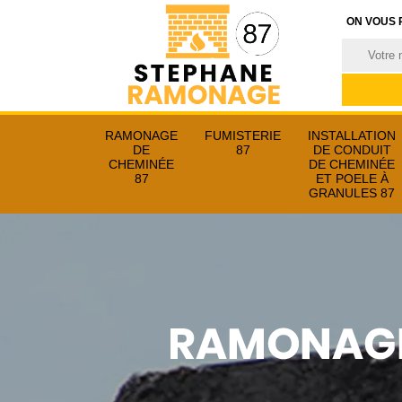
ON VOUS 
RAMONAGE
FUMISTERIE
INSTALLATION
DE
87
DE CONDUIT
CHEMINÉE
DE CHEMINÉE
87
ET POELE À
GRANULES 87