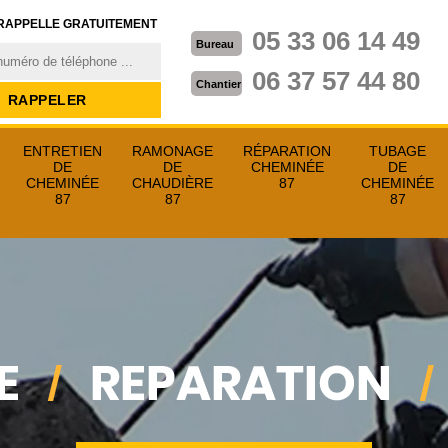
RAPPELLE GRATUITEMENT
05 33 06 14 49
Bureau
06 37 57 44 80
Chantier
ENTRETIEN
RAMONAGE
RÉPARATION
TUBAGE
DE
DE
CHEMINÉE
DE
CHEMINÉE
CHAUDIÈRE
87
CHEMINÉE
87
87
87