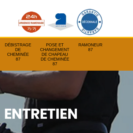
DÉBISTRAGE
POSE ET
RAMONEUR
DE
CHANGEMENT
87
CHEMINÉE
DE CHAPEAU
87
DE CHEMINÉE
87