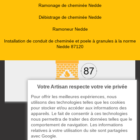
Ramonage de cheminée Nedde
Débistrage de cheminée Nedde
Ramoneur Nedde
Installation de conduit de cheminée et poele à granules à la norme
Nedde 87120
Votre Artisan respecte votre vie privée
Pour offrir les meilleures expériences, nous
utilisons des technologies telles que les cookies
pour stocker et/ou accéder aux informations des
ccas le Bourg
appareils. Le fait de consentir à ces technologies
87220 Boisseuil
nous permettra de traiter des données telles que le
comportement de navigation. Les informations
05 33 06 14 49
relatives à votre utilisation du site sont partagées
avec Google.
06 37 57 44 80