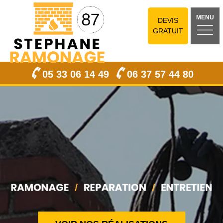
MENU
DEVIS
GRATUIT
05 33 06 14 49
06 37 57 44 80