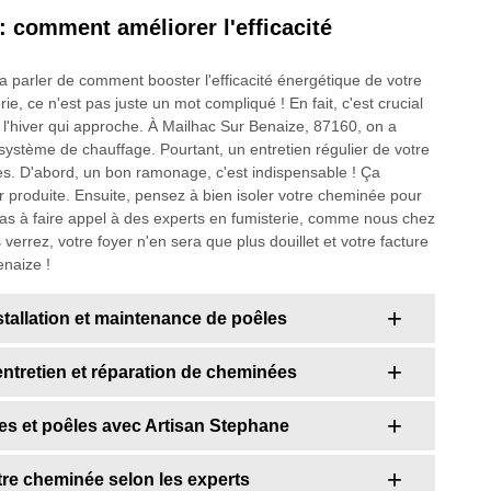
: comment améliorer l'efficacité
 va parler de comment booster l'efficacité énergétique de votre
e, ce n'est pas juste un mot compliqué ! En fait, c'est crucial
ec l'hiver qui approche. À Mailhac Sur Benaize, 87160, on a
système de chauffage. Pourtant, un entretien régulier de votre
es. D'abord, un bon ramonage, c'est indispensable ! Ça
eur produite. Ensuite, pensez à bien isoler votre cheminée pour
z pas à faire appel à des experts en fumisterie, comme nous chez
errez, votre foyer n'en sera que plus douillet et votre facture
enaize !
tallation et maintenance de poêles
entretien et réparation de cheminées
nées et poêles avec Artisan Stephane
otre cheminée selon les experts