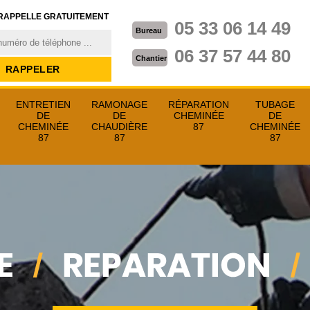
RAPPELLE GRATUITEMENT
05 33 06 14 49
Bureau
06 37 57 44 80
Chantier
ENTRETIEN
RAMONAGE
RÉPARATION
TUBAGE
DE
DE
CHEMINÉE
DE
CHEMINÉE
CHAUDIÈRE
87
CHEMINÉE
87
87
87