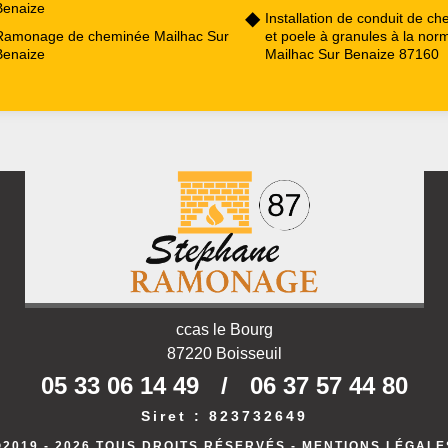
Benaize
Installation de conduit de c
Ramonage de cheminée Mailhac Sur
et poele à granules à la nor
Benaize
Mailhac Sur Benaize 87160
ccas le Bourg
87220 Boisseuil
05 33 06 14 49
/
06 37 57 44 80
Siret : 823732649
©2019 - 2026 TOUS DROITS RÉSERVÉS -
MENTIONS LÉGALE