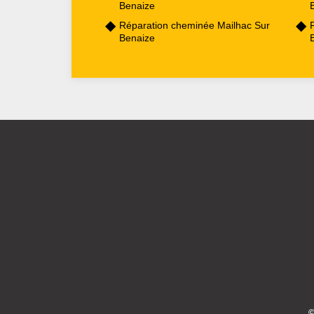
Benaize
Réparation cheminée Mailhac Sur
Benaize