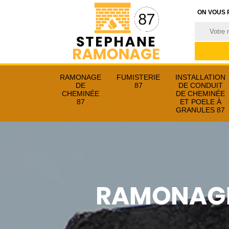
ON VOUS 
RAMONAGE
FUMISTERIE
INSTALLATION
DE
87
DE CONDUIT
CHEMINÉE
DE CHEMINÉE
87
ET POELE À
GRANULES 87