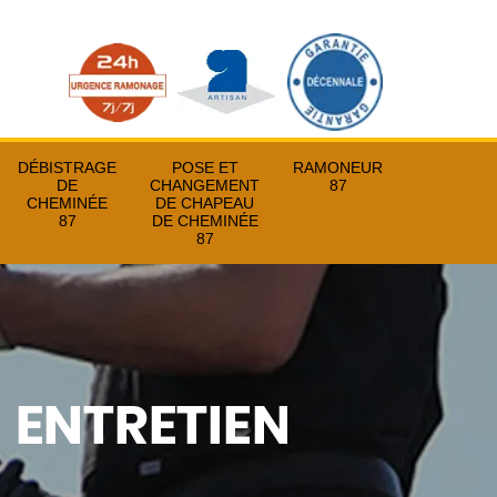
DÉBISTRAGE
POSE ET
RAMONEUR
DE
CHANGEMENT
87
CHEMINÉE
DE CHAPEAU
87
DE CHEMINÉE
87