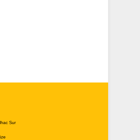
lhac Sur
ize