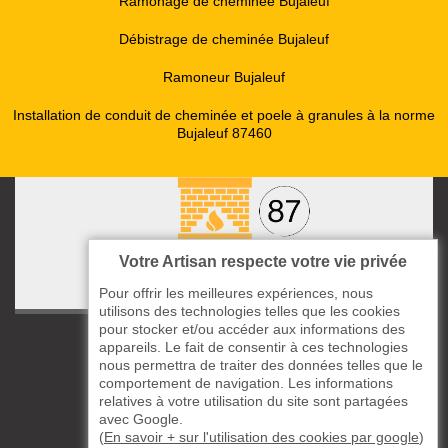
Ramonage de cheminée Bujaleuf
Débistrage de cheminée Bujaleuf
Ramoneur Bujaleuf
Installation de conduit de cheminée et poele à granules à la norme
Bujaleuf 87460
Votre Artisan respecte votre vie privée
Pour offrir les meilleures expériences, nous
utilisons des technologies telles que les cookies
pour stocker et/ou accéder aux informations des
ccas le Bourg
appareils. Le fait de consentir à ces technologies
87220 Boisseuil
nous permettra de traiter des données telles que le
comportement de navigation. Les informations
05 33 06 14 49
relatives à votre utilisation du site sont partagées
avec Google.
06 37 57 44 80
(
En savoir + sur l'utilisation des cookies par google
)