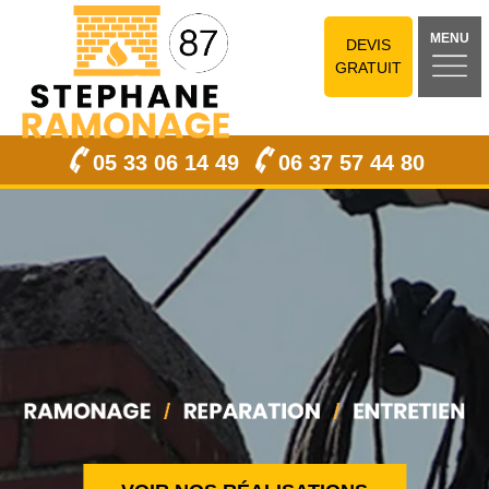
MENU
DEVIS
GRATUIT
05 33 06 14 49
06 37 57 44 80