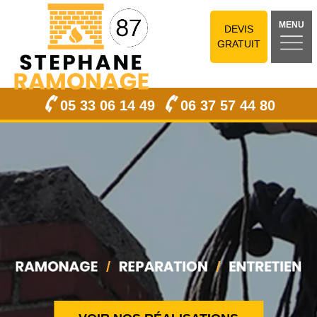
MENU
DEVIS
GRATUIT
05 33 06 14 49
06 37 57 44 80