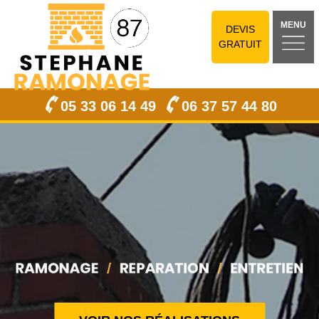
MENU
DEVIS
GRATUIT
05 33 06 14 49
06 37 57 44 80