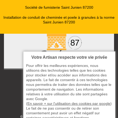
Société de fumisterie Saint Junien 87200
Installation de conduit de cheminée et poele à granules à la norme
Saint Junien 87200
Votre Artisan respecte votre vie privée
Pour offrir les meilleures expériences, nous
utilisons des technologies telles que les cookies
pour stocker et/ou accéder aux informations des
ccas le Bourg
appareils. Le fait de consentir à ces technologies
87220 Boisseuil
nous permettra de traiter des données telles que le
05 33 06 14 49
comportement de navigation. Les informations
relatives à votre utilisation du site sont partagées
avec Google.
06 37 57 44 80
(
En savoir + sur l'utilisation des cookies par google
)
Le fait de ne pas consentir ou de retirer son
Siret : 823732649
consentement peut avoir un effet négatif sur
©2019 - 2026 TOUS DROITS RÉSERVÉS
certaines caractéristiques et fonctions.