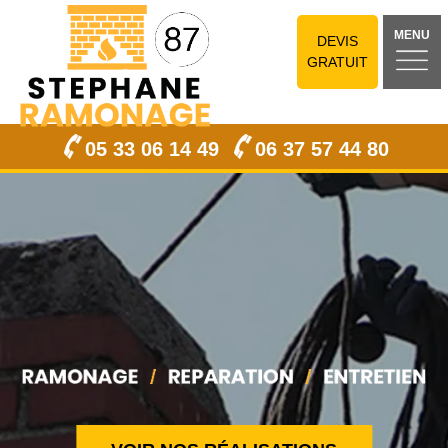
MENU
DEVIS
GRATUIT
05 33 06 14 49
06 37 57 44 80