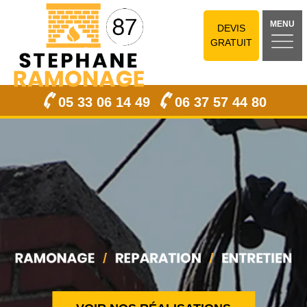
MENU
DEVIS
GRATUIT
05 33 06 14 49
06 37 57 44 80