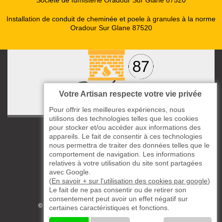
Société de fumisterie Oradour Sur Glane 87520
Installation de conduit de cheminée et poele à granules à la norme
Oradour Sur Glane 87520
Votre Artisan respecte votre vie privée
Pour offrir les meilleures expériences, nous
utilisons des technologies telles que les cookies
pour stocker et/ou accéder aux informations des
ccas le Bourg
appareils. Le fait de consentir à ces technologies
87220 Boisseuil
nous permettra de traiter des données telles que le
05 33 06 14 49
comportement de navigation. Les informations
relatives à votre utilisation du site sont partagées
avec Google.
06 37 57 44 80
(
En savoir + sur l'utilisation des cookies par google
)
Le fait de ne pas consentir ou de retirer son
Siret : 823732649
consentement peut avoir un effet négatif sur
©2019 - 2026 TOUS DROITS RÉSERVÉS
certaines caractéristiques et fonctions.