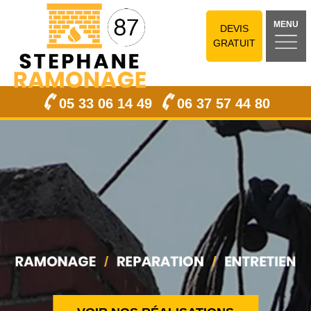
MENU
DEVIS
GRATUIT
05 33 06 14 49
06 37 57 44 80