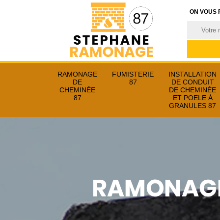
ON VOUS 
RAMONAGE
FUMISTERIE
INSTALLATION
DE
87
DE CONDUIT
CHEMINÉE
DE CHEMINÉE
87
ET POELE À
GRANULES 87