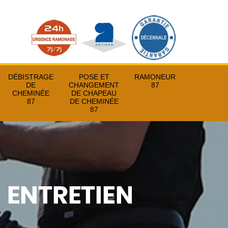
DÉBISTRAGE
POSE ET
RAMONEUR
DE
CHANGEMENT
87
CHEMINÉE
DE CHAPEAU
87
DE CHEMINÉE
87