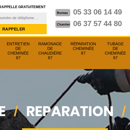
RAPPELLE GRATUITEMENT
05 33 06 14 49
Bureau
06 37 57 44 80
Chantier
ENTRETIEN
RAMONAGE
RÉPARATION
TUBAGE
DE
DE
CHEMINÉE
DE
CHEMINÉE
CHAUDIÈRE
87
CHEMINÉE
87
87
87