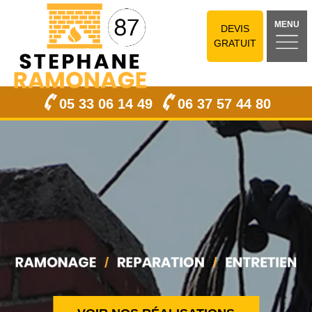
MENU
DEVIS
GRATUIT
05 33 06 14 49
06 37 57 44 80