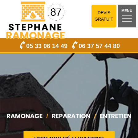
MENU
DEVIS
GRATUIT
05 33 06 14 49
06 37 57 44 80