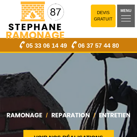
MENU
DEVIS
GRATUIT
05 33 06 14 49
06 37 57 44 80