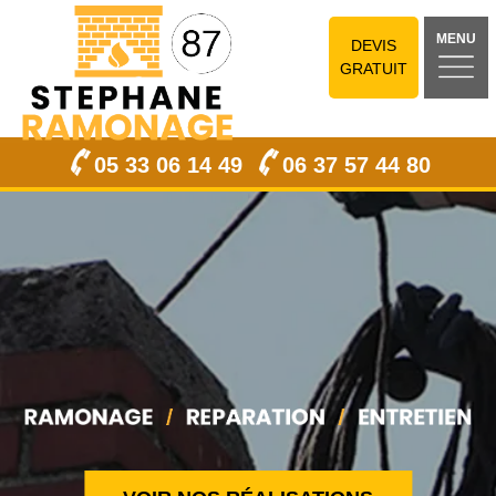
MENU
DEVIS
GRATUIT
05 33 06 14 49
06 37 57 44 80