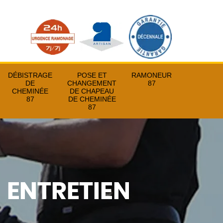
DÉBISTRAGE
POSE ET
RAMONEUR
DE
CHANGEMENT
87
CHEMINÉE
DE CHAPEAU
87
DE CHEMINÉE
87