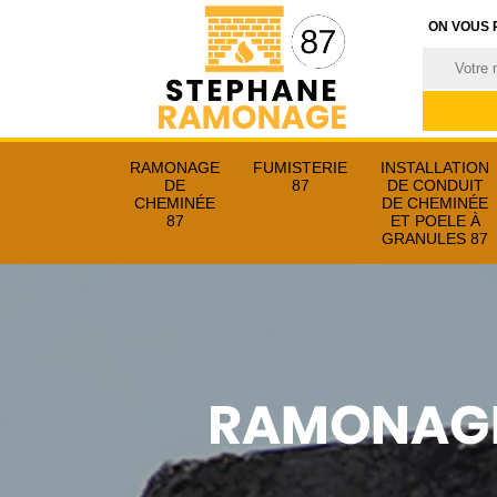
ON VOUS 
RAMONAGE
FUMISTERIE
INSTALLATION
DE
87
DE CONDUIT
CHEMINÉE
DE CHEMINÉE
87
ET POELE À
GRANULES 87