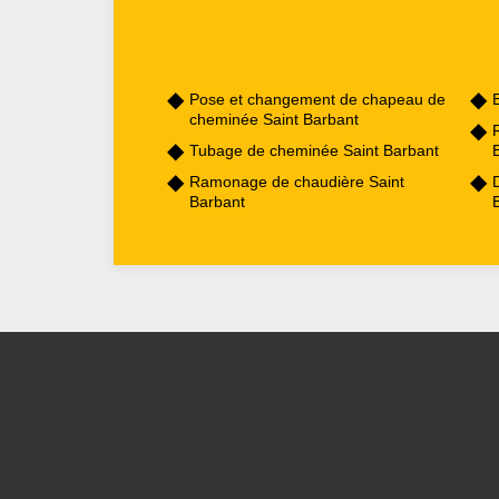
Pose et changement de chapeau de
cheminée Saint Barbant
Tubage de cheminée Saint Barbant
Ramonage de chaudière Saint
Barbant