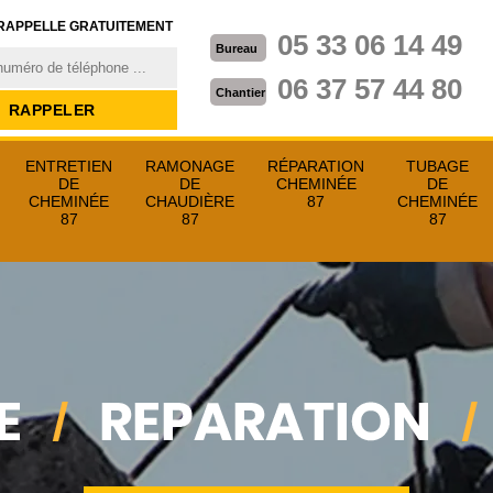
RAPPELLE GRATUITEMENT
05 33 06 14 49
Bureau
06 37 57 44 80
Chantier
ENTRETIEN
RAMONAGE
RÉPARATION
TUBAGE
DE
DE
CHEMINÉE
DE
CHEMINÉE
CHAUDIÈRE
87
CHEMINÉE
87
87
87