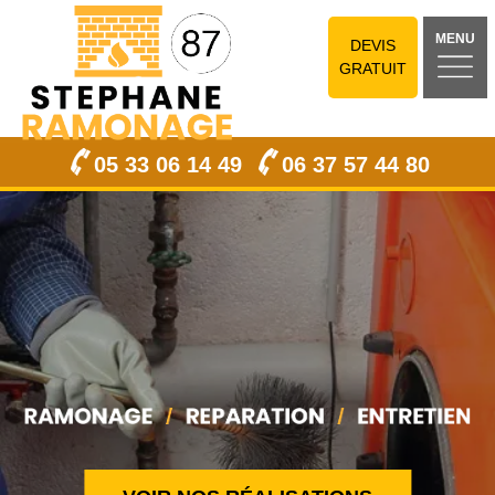
MENU
DEVIS
GRATUIT
05 33 06 14 49
06 37 57 44 80