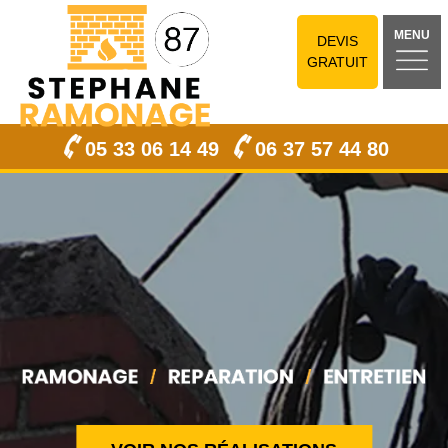
MENU
DEVIS
GRATUIT
05 33 06 14 49
06 37 57 44 80