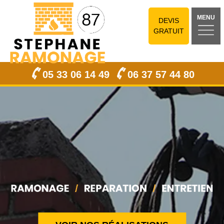
MENU
DEVIS
GRATUIT
05 33 06 14 49
06 37 57 44 80