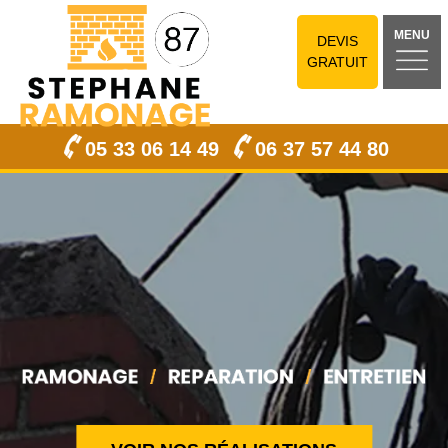
MENU
DEVIS
GRATUIT
05 33 06 14 49
06 37 57 44 80