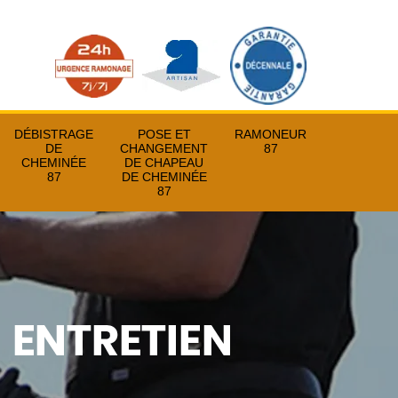
DÉBISTRAGE
POSE ET
RAMONEUR
DE
CHANGEMENT
87
CHEMINÉE
DE CHAPEAU
87
DE CHEMINÉE
87