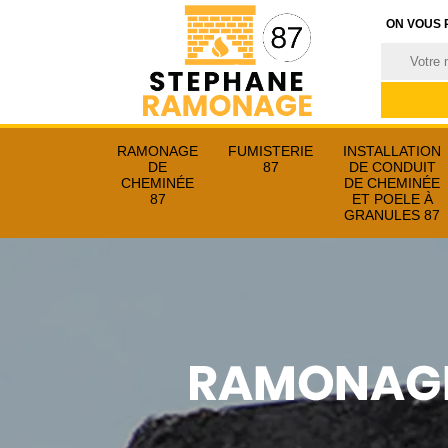
ON VOUS 
RAMONAGE
FUMISTERIE
INSTALLATION
DE
87
DE CONDUIT
CHEMINÉE
DE CHEMINÉE
87
ET POELE À
GRANULES 87