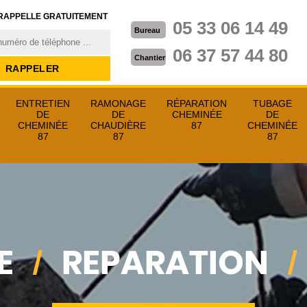
RAPPELLE GRATUITEMENT
05 33 06 14 49
Bureau
06 37 57 44 80
Chantier
ENTRETIEN
RAMONAGE
RÉPARATION
TUBAGE
DE
DE
CHEMINÉE
DE
CHEMINÉE
CHAUDIÈRE
87
CHEMINÉE
87
87
87