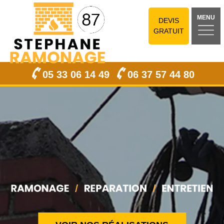
MENU
DEVIS
GRATUIT
05 33 06 14 49
06 37 57 44 80