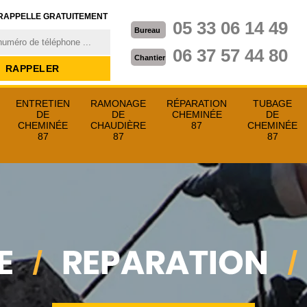
RAPPELLE GRATUITEMENT
05 33 06 14 49
Bureau
06 37 57 44 80
Chantier
ENTRETIEN
RAMONAGE
RÉPARATION
TUBAGE
DE
DE
CHEMINÉE
DE
CHEMINÉE
CHAUDIÈRE
87
CHEMINÉE
87
87
87