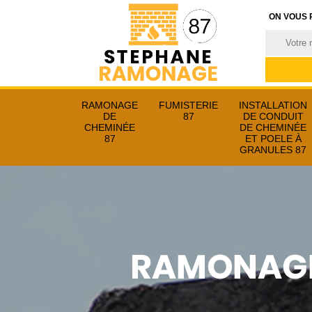
ON VOUS 
RAMONAGE
FUMISTERIE
INSTALLATION
DE
87
DE CONDUIT
CHEMINÉE
DE CHEMINÉE
87
ET POELE À
GRANULES 87