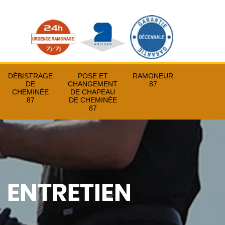
DÉBISTRAGE
POSE ET
RAMONEUR
DE
CHANGEMENT
87
CHEMINÉE
DE CHAPEAU
87
DE CHEMINÉE
87