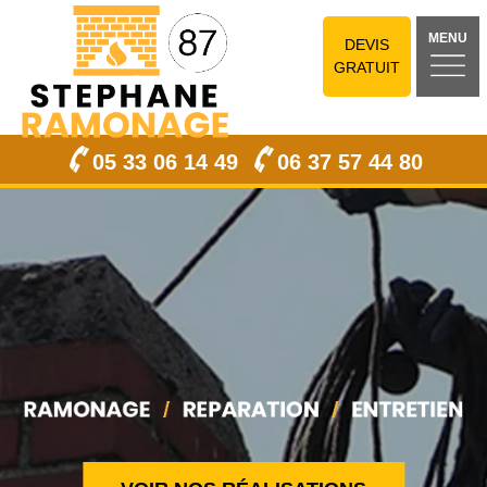
MENU
DEVIS
GRATUIT
05 33 06 14 49
06 37 57 44 80