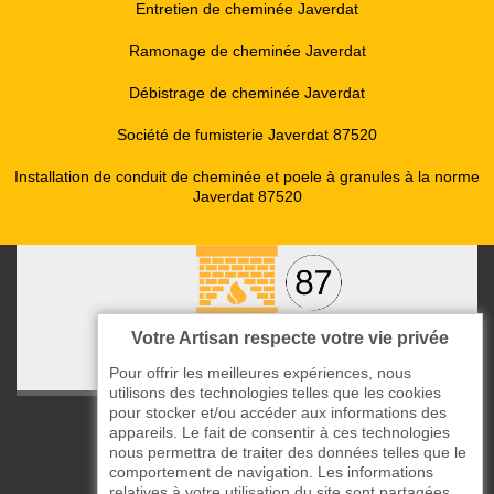
Entretien de cheminée Javerdat
Ramonage de cheminée Javerdat
Débistrage de cheminée Javerdat
Société de fumisterie Javerdat 87520
Installation de conduit de cheminée et poele à granules à la norme
Javerdat 87520
Votre Artisan respecte votre vie privée
Pour offrir les meilleures expériences, nous
utilisons des technologies telles que les cookies
pour stocker et/ou accéder aux informations des
ccas le Bourg
appareils. Le fait de consentir à ces technologies
87220 Boisseuil
nous permettra de traiter des données telles que le
comportement de navigation. Les informations
05 33 06 14 49
relatives à votre utilisation du site sont partagées