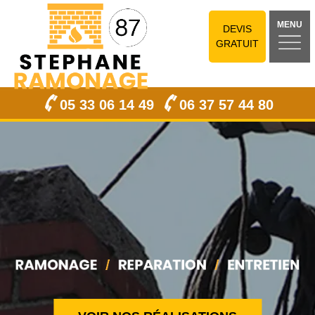
MENU
DEVIS
GRATUIT
05 33 06 14 49
06 37 57 44 80