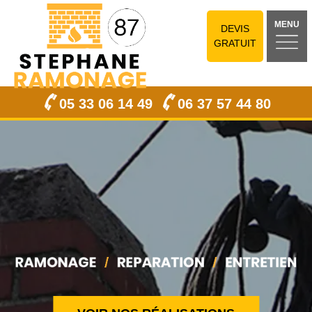
MENU
DEVIS
GRATUIT
05 33 06 14 49
06 37 57 44 80