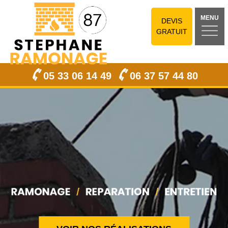
MENU
DEVIS
GRATUIT
05 33 06 14 49
06 37 57 44 80