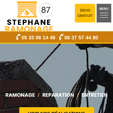
MENU
DEVIS
GRATUIT
05 33 06 14 49
06 37 57 44 80