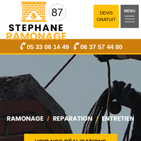
MENU
DEVIS
GRATUIT
05 33 06 14 49
06 37 57 44 80