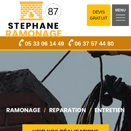
MENU
DEVIS
GRATUIT
05 33 06 14 49
06 37 57 44 80