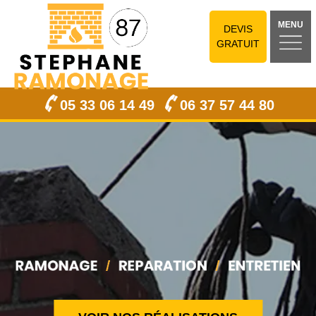
MENU
DEVIS
GRATUIT
05 33 06 14 49
06 37 57 44 80