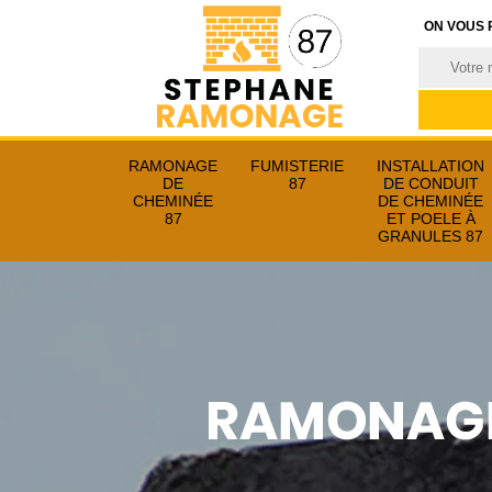
ON VOUS 
RAMONAGE
FUMISTERIE
INSTALLATION
DE
87
DE CONDUIT
CHEMINÉE
DE CHEMINÉE
87
ET POELE À
GRANULES 87