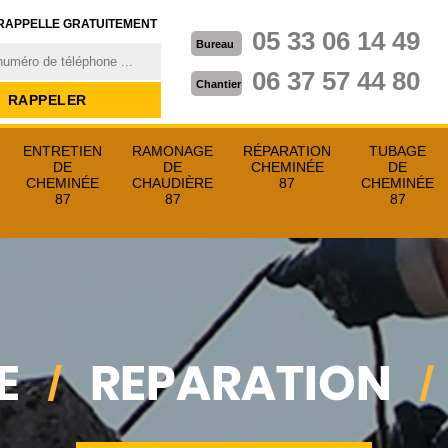
RAPPELLE GRATUITEMENT
05 33 06 14 49
Bureau
06 37 57 44 80
Chantier
ENTRETIEN
RAMONAGE
RÉPARATION
TUBAGE
DE
DE
CHEMINÉE
DE
CHEMINÉE
CHAUDIÈRE
87
CHEMINÉE
87
87
87