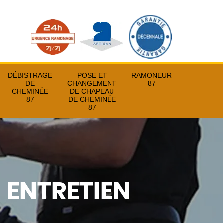
DÉBISTRAGE
POSE ET
RAMONEUR
DE
CHANGEMENT
87
CHEMINÉE
DE CHAPEAU
87
DE CHEMINÉE
87