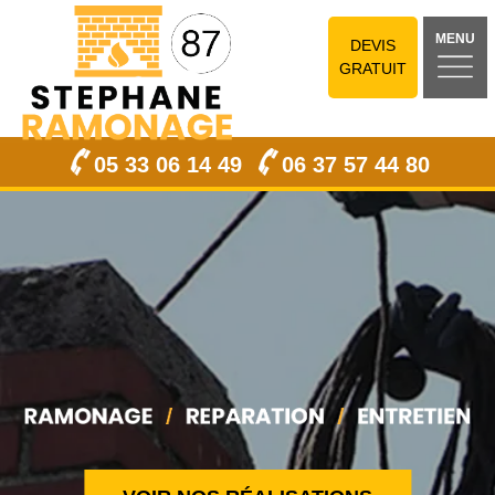
MENU
DEVIS
GRATUIT
05 33 06 14 49
06 37 57 44 80