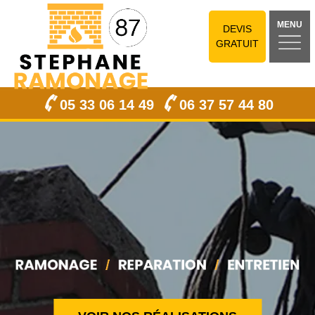
MENU
DEVIS
GRATUIT
05 33 06 14 49
06 37 57 44 80