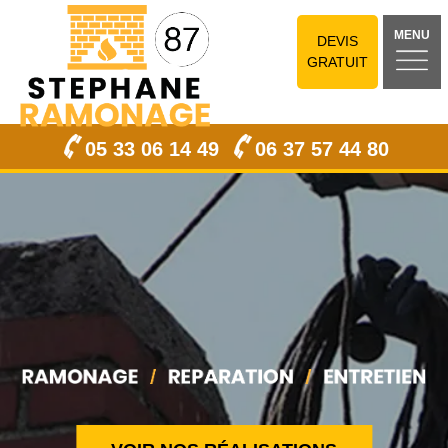
MENU
DEVIS
GRATUIT
05 33 06 14 49
06 37 57 44 80