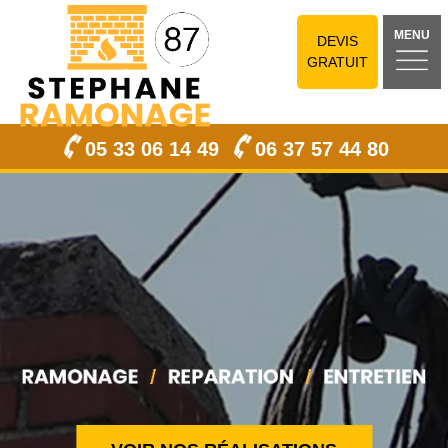
MENU
DEVIS
GRATUIT
05 33 06 14 49
06 37 57 44 80