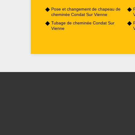
Pose et changement de chapeau de
cheminée Condat Sur Vienne
Tubage de cheminée Condat Sur
Vienne