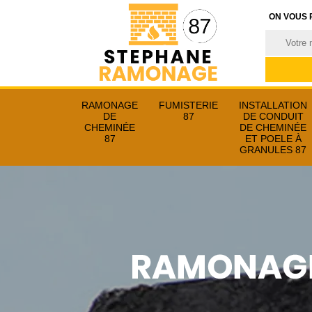
ON VOUS 
RAMONAGE
FUMISTERIE
INSTALLATION
DE
87
DE CONDUIT
CHEMINÉE
DE CHEMINÉE
87
ET POELE À
GRANULES 87